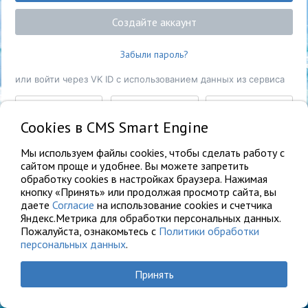
Создайте аккаунт
Забыли пароль?
или войти через VK ID с использованием данных из сервиса
Cookies в CMS Smart Engine
Возникли проблемы с регистрацией?
Напишите нам!
Мы используем файлы cookies, чтобы сделать работу с
сайтом проще и удобнее. Вы можете запретить
обработку сookies в настройках браузера. Нажимая
кнопку «Принять» или продолжая просмотр сайта, вы
даете
Согласие
на использование cookies и счетчика
Яндекс.Метрика для обработки персональных данных.
Пожалуйста, ознакомьтесь с
Политики обработки
персональных данных
.
Принять
© 2011-2026. Облачная CMS Smart Engine™ – свидетельство о
регистрации программы № 2018612449 от 21 декабря 2017 г.